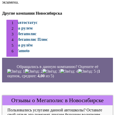
экзамена.
Другие компании Новосибирска
Автостатус
За рулем
Мегаполис
Мегаполис Плюс
За рулём
Yamoto
Обращались в данную компанию? Оцените её
(
1
оценок, среднее:
4,00
из 5)
Отзывы о Мегаполис в Новосибирске
Пользовались услугами данной автошколы? Оставьте
свой отзыв это поможет другим будущим водителям