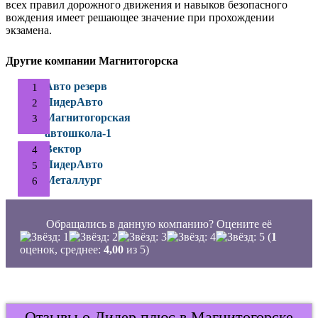
всех правил дорожного движения и навыков безопасного
вождения имеет решающее значение при прохождении
экзамена.
Другие компании Магнитогорска
Авто резерв
ЛидерАвто
Магнитогорская
автошкола-1
Вектор
ЛидерАвто
Металлург
Обращались в данную компанию? Оцените её
(
1
оценок, среднее:
4,00
из 5)
Отзывы о Лидер плюс в Магнитогорске