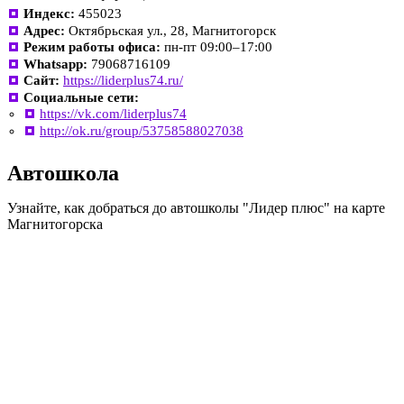
Индекс:
455023
Адрес:
Октябрьская ул., 28, Магнитогорск
Режим работы офиса:
пн-пт 09:00–17:00
Whatsapp:
79068716109
Сайт:
https://liderplus74.ru/
Социальные сети:
https://vk.com/liderplus74
http://ok.ru/group/53758588027038
Автошкола
Узнайте, как добраться до автошколы "Лидер плюс" на карте
Магнитогорска