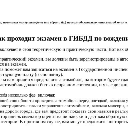
р, изменился номер телефона или адрес и др.) просим обязательно написать об это
ак проходит экзамен в ГИБДД по вожден
включает в себя теоретическую и практическую части. Вот как 
ь практический экзамен, вы должны быть зарегистрированы в ав
ся на экзамен.
ола поможет вам записаться на экзамен в Государственной инс
тствующую плату (госпошлину).
мена вам придется представить автомобиль, на котором будете сд
 автомобиль должен быть в исправном состоянии, и у вас должн
себя несколько фаз, включая:
вашей способности проверить автомобиль перед поездкой, включая 
онстрировать навыки управления автомобилем, включая маневры, 
на дороги города, где вам предстоит показать свои навыки в реал
ктор или экзаменатор оценит ваши навыки и даст вам обратную с
атегории. В противном случае, вам могут предложить повторить