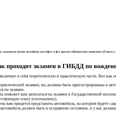
р, изменился номер телефона или адрес и др.) просим обязательно написать об это
ак проходит экзамен в ГИБДД по вожден
включает в себя теоретическую и практическую части. Вот как 
ь практический экзамен, вы должны быть зарегистрированы в ав
ся на экзамен.
ола поможет вам записаться на экзамен в Государственной инс
тствующую плату (госпошлину).
мена вам придется представить автомобиль, на котором будете сд
 автомобиль должен быть в исправном состоянии, и у вас должн