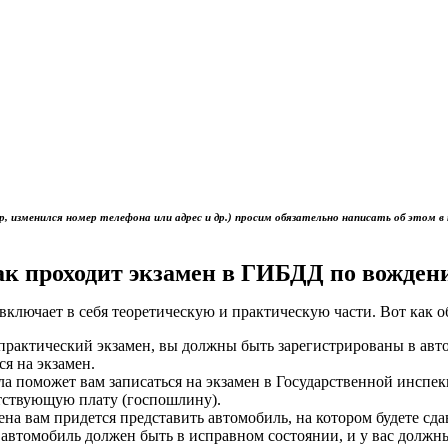
р, изменился номер телефона или адрес и др.) просим обязательно написать об это
ак проходит экзамен в ГИБДД по вожден
включает в себя теоретическую и практическую части. Вот как 
ь практический экзамен, вы должны быть зарегистрированы в ав
ся на экзамен.
ола поможет вам записаться на экзамен в Государственной инс
тствующую плату (госпошлину).
мена вам придется представить автомобиль, на котором будете сд
 автомобиль должен быть в исправном состоянии, и у вас должн