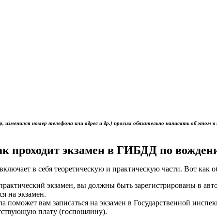
р, изменился номер телефона или адрес и др.) просим обязательно написать об это
ак проходит экзамен в ГИБДД по вожден
включает в себя теоретическую и практическую части. Вот как 
ь практический экзамен, вы должны быть зарегистрированы в ав
ся на экзамен.
ола поможет вам записаться на экзамен в Государственной инс
тствующую плату (госпошлину).