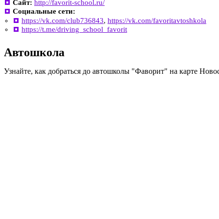
Сайт:
http://favorit-school.ru/
Социальные сети:
https://vk.com/club736843
,
https://vk.com/favoritavtoshkola
https://t.me/driving_school_favorit
Автошкола
Узнайте, как добраться до автошколы "Фаворит" на карте Ново