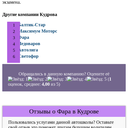
экзамена.
Другие компании Кудрова
Балтик-Стар
Максимум Моторс
Фара
Ледоваров
Автолига
Светофор
Обращались в данную компанию? Оцените её
(
1
оценок, среднее:
4,00
из 5)
Отзывы о Фара в Кудрове
Пользовались услугами данной автошколы? Оставьте
свой отзыв это поможет другим будущим водителям