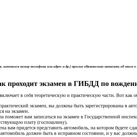
р, изменился номер телефона или адрес и др.) просим обязательно написать об это
ак проходит экзамен в ГИБДД по вожден
включает в себя теоретическую и практическую части. Вот как 
ь практический экзамен, вы должны быть зарегистрированы в ав
ся на экзамен.
ола поможет вам записаться на экзамен в Государственной инс
тствующую плату (госпошлину).
мена вам придется представить автомобиль, на котором будете сд
 автомобиль должен быть в исправном состоянии, и у вас должн