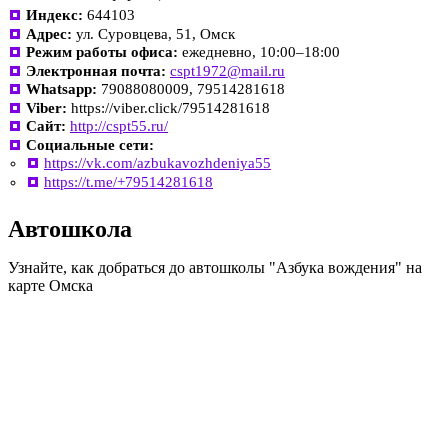
Индекс:
644103
Адрес:
ул. Суровцева, 51, Омск
Режим работы офиса:
ежедневно, 10:00–18:00
Электронная почта:
cspt1972@mail.ru
Whatsapp:
79088080009, 79514281618
Viber:
https://viber.click/79514281618
Сайт:
http://cspt55.ru/
Социальные сети:
https://vk.com/azbukavozhdeniya55
https://t.me/+79514281618
Автошкола
Узнайте, как добраться до автошколы "Азбука вождения" на
карте Омска