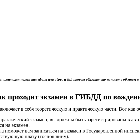
р, изменился номер телефона или адрес и др.) просим обязательно написать об это
ак проходит экзамен в ГИБДД по вожден
включает в себя теоретическую и практическую части. Вот как 
ь практический экзамен, вы должны быть зарегистрированы в ав
ся на экзамен.
ола поможет вам записаться на экзамен в Государственной инс
тствующую плату (госпошлину).