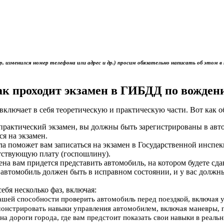
р, изменился номер телефона или адрес и др.) просим обязательно написать об это
ак проходит экзамен в ГИБДД по вожден
включает в себя теоретическую и практическую части. Вот как 
ь практический экзамен, вы должны быть зарегистрированы в ав
ся на экзамен.
ола поможет вам записаться на экзамен в Государственной инс
тствующую плату (госпошлину).
мена вам придется представить автомобиль, на котором будете сд
 автомобиль должен быть в исправном состоянии, и у вас должн
себя несколько фаз, включая:
вашей способности проверить автомобиль перед поездкой, включая 
онстрировать навыки управления автомобилем, включая маневры, 
на дороги города, где вам предстоит показать свои навыки в реал