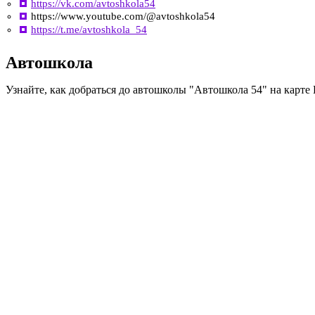
https://vk.com/avtoshkola54
https://www.youtube.com/@avtoshkola54
https://t.me/avtoshkola_54
Автошкола
Узнайте, как добраться до автошколы "Автошкола 54" на карте