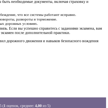
ы быть необходимые документы, включая страховку и
убеждение, что все системы работают исправно.
повороты, развороты и торможение.
ьных дорожных условиях.
вязь. Если вы успешно справитесь с заданиями экзамена, вам
 экзамен после дополнительной практики.
равил дорожного движения и навыков безопасного вождения
(
1
оценок, среднее:
4,00
из 5)