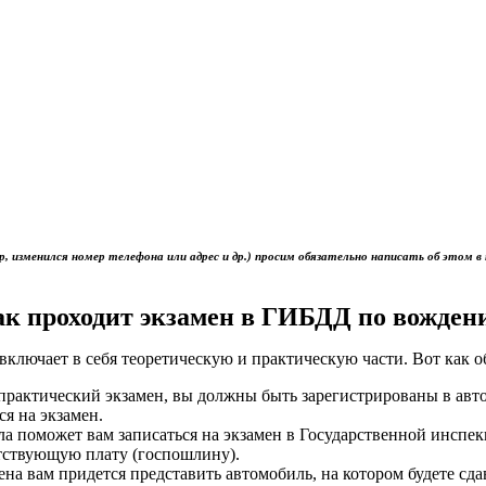
р, изменился номер телефона или адрес и др.) просим обязательно написать об это
ак проходит экзамен в ГИБДД по вожден
включает в себя теоретическую и практическую части. Вот как 
ь практический экзамен, вы должны быть зарегистрированы в ав
ся на экзамен.
ола поможет вам записаться на экзамен в Государственной инс
тствующую плату (госпошлину).
мена вам придется представить автомобиль, на котором будете сд