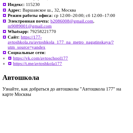
Индекс:
115230
Адрес:
Варшавское ш., 32, Москва
Режим работы офиса:
ср 12:00–20:00; сб 12:00–17:00
Электронная почта:
b2086008@gmail.com
,
m9089001@gmail.com
Whatsapp:
79258221770
Сайт:
https://177-
avtoshkola.ru/avtoshkola_177_na_metro_nagatinskaya/?
utm_source=yandex
Социальные сети:
https://vk.com/avtoschool177
https://t.me/avtoshkola177
Автошкола
Узнайте, как добраться до автошколы "Автошкола 177" на
карте Москвы