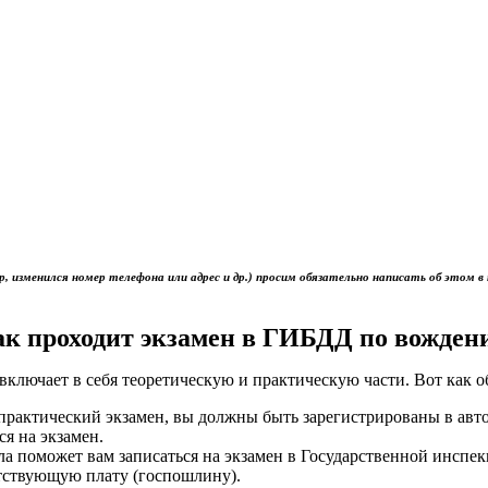
р, изменился номер телефона или адрес и др.) просим обязательно написать об это
ак проходит экзамен в ГИБДД по вожден
включает в себя теоретическую и практическую части. Вот как 
ь практический экзамен, вы должны быть зарегистрированы в ав
ся на экзамен.
ола поможет вам записаться на экзамен в Государственной инс
тствующую плату (госпошлину).