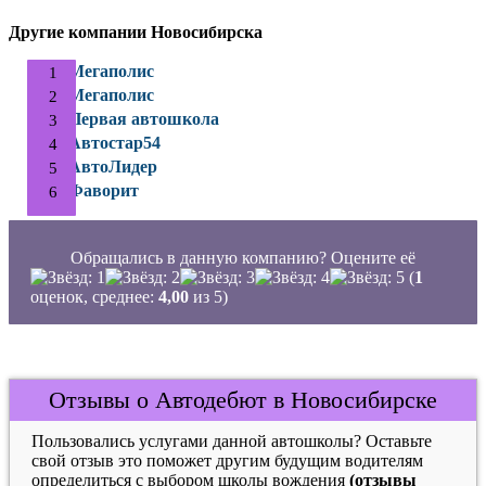
Другие компании Новосибирска
Мегаполис
Мегаполис
Первая автошкола
Автостар54
АвтоЛидер
Фаворит
Обращались в данную компанию? Оцените её
(
1
оценок, среднее:
4,00
из 5)
Отзывы о Автодебют в Новосибирске
Пользовались услугами данной автошколы? Оставьте
свой отзыв это поможет другим будущим водителям
определиться с выбором школы вождения
(отзывы