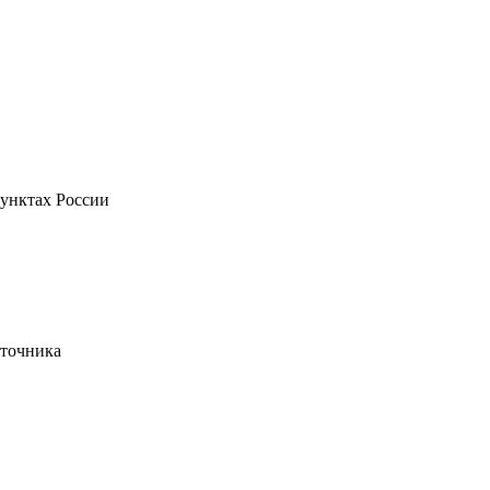
пунктах России
сточника