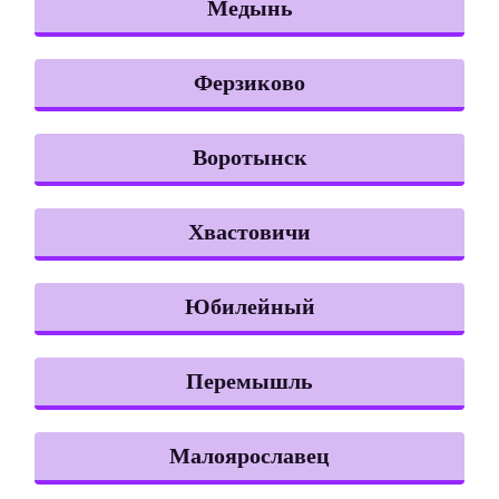
Медынь
Ферзиково
Воротынск
Хвастовичи
Юбилейный
Перемышль
Малоярославец