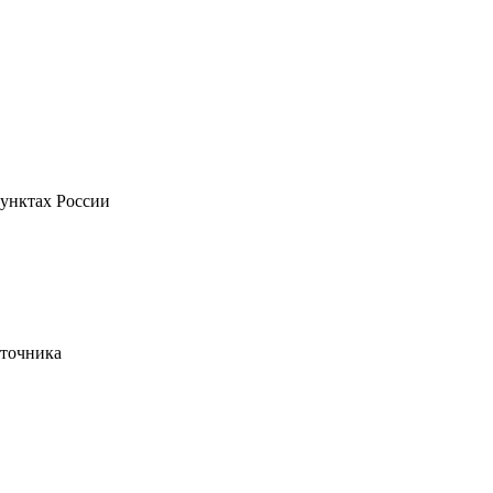
пунктах России
сточника